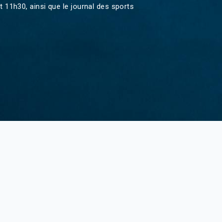
Agadir 99.7 Hz
t 11h30, ainsi que le journal des sports
Tanger 103.3 Hz
Tétouan 87.8 Hz
Fès 98.8 Hz
Meknès 97.2 Hz
El Jadida 97.3
Settat 104,6
Chefchaouen 106.4
Essaouira 96.6
Safi 92.3
Taza 103.0
Taounate 95.6
Tiznit 103.1
SkhourRhamna 92.2
Taroudant 104.9
Guelmim 91.9
Tan-Tan 95.2
Tafraout 104.9