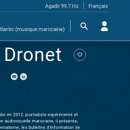
Français
Agadir 99.7 Hz
Tanger 103.3 Hz
Tétouan 87.8 Hz
Fès 98.8 Hz
tlantic (musique marocaine)
Meknès 97.2 Hz
El Jadida 97.3
Settat 104,6
 Dronet
Chefchaouen 106.4
Essaouira 96.6
Safi 92.3
Taza 103.0
Taounate 95.6
Tiznit 103.1
SkhourRhamna 92.2
Taroudant 104.9
Guelmim 91.9
Tan-Tan 95.2
Tafraout 104.9
adio en 2012. journaliste expérimenté et
Casablanca 92.5 Hz
ve audiovisuelle marocaine, il présente,
Rabat, Salé 106.9 Hz
nnalisme, les bulletins d'information de
Marrakech 90.5 Hz