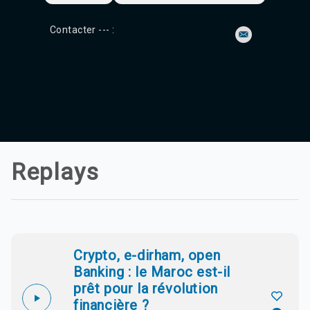
Contacter --- :
Replays
Crypto, e-dirham, open
Banking : le Maroc est-il
prêt pour la révolution
financière ?