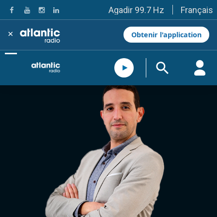
Français
Agadir 99.7 Hz
Tanger 103.3 Hz
Tétouan 87.8 Hz
×
Obtenir l'application
Fès 98.8 Hz
Meknès 97.2 Hz
El Jadida 97.3
Settat 104,6
Chefchaouen 106.4
Essaouira 96.6
Safi 92.3
Taza 103.0
Taounate 95.6
Tiznit 103.1
SkhourRhamna 92.2
Taroudant 104.9
Guelmim 91.9
Tan-Tan 95.2
Tafraout 104.9
Casablanca 92.5 Hz
Rabat, Salé 106.9 Hz
Marrakech 90.5 Hz