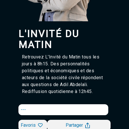
Agadir 99.7 Hz
Tanger 103.3 Hz
Tétouan 87.8 Hz
Fès 98.8 Hz
Meknès 97.2 Hz
L'INVITÉ DU
El Jadida 97.3
Settat 104,6
MATIN
Chefchaouen 106.4
Essaouira 96.6
Retrouvez L'Invité du Matin tous les
Safi 92.3
jours à 8h15. Des personnalités
Taza 103.0
Taounate 95.6
politiques et économiques et des
Tiznit 103.1
acteurs de la société civile répondent
SkhourRhamna 92.2
aux questions de
Adil Abdelali
.
Taroudant 104.9
Rediffusion quotidienne à 12h45.
Guelmim 91.9
Tan-Tan 95.2
Tafraout 104.9
---
Favoris
Partager