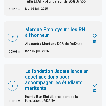
Taha El Alj
, cofondateur de
Boti School
jeu. 03 juil. 2025
00H13m
Marque Employeur : les RH
à l’honneur !
Alexandra Montant
, DGA de ReKrute
mer. 02 juil. 2025
00H08m
La fondation Jadara lance un
appel aux dons pour
accompager les étudiants
méritants
Hamid Ben Elafdil
, président de la
Fondation JADARA
00H10m