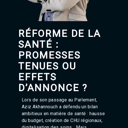
Agadir 99.7 Hz
Tanger 103.3 Hz
Tétouan 87.8 Hz
Fès 98.8 Hz
Meknès 97.2 Hz
RÉFORME DE LA
El Jadida 97.3
Settat 104,6
SANTÉ :
Chefchaouen 106.4
Essaouira 96.6
PROMESSES
Safi 92.3
TENUES OU
Taza 103.0
Taounate 95.6
EFFETS
Tiznit 103.1
SkhourRhamna 92.2
D’ANNONCE ?
Taroudant 104.9
Guelmim 91.9
Tan-Tan 95.2
Lors de son passage au Parlement,
Tafraout 104.9
Aziz Akhannouch
a défendu un bilan
ambitieux en matière de santé : hausse
du budget, création de CHU régionaux,
digitalisation des soins… Mais