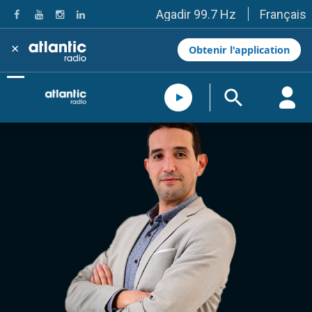
Français
Agadir 99.7 Hz
Tanger 103.3 Hz
Tétouan 87.8 Hz
×
Obtenir l'application
Fès 98.8 Hz
Meknès 97.2 Hz
El Jadida 97.3
Settat 104,6
Chefchaouen 106.4
Essaouira 96.6
Safi 92.3
Taza 103.0
Taounate 95.6
Tiznit 103.1
SkhourRhamna 92.2
Taroudant 104.9
Guelmim 91.9
Tan-Tan 95.2
Tafraout 104.9
Casablanca 92.5 Hz
Rabat, Salé 106.9 Hz
Marrakech 90.5 Hz