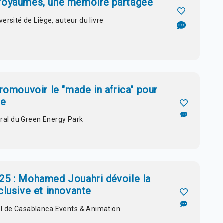
 royaumes, une mémoire partagée
ersité de Liège, auteur du livre
promouvoir le "made in africa" pour
ne
éral du
Green Energy Park
25 : Mohamed Jouahri dévoile la
clusive et innovante
l de Casablanca Events & Animation