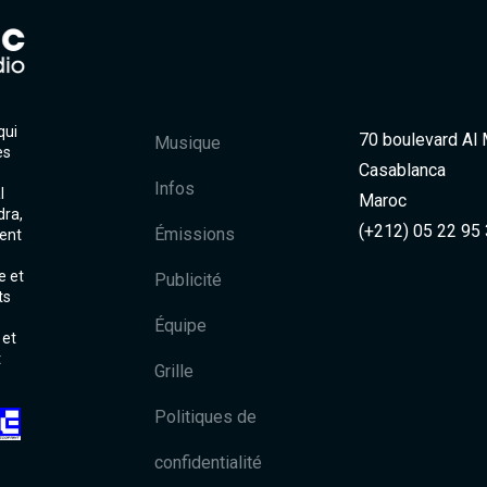
qui
70 boulevard Al
Musique
es
Casablanca
Infos
l
Maroc
dra,
(+212) 05 22 95
Émissions
ent
e et
Publicité
ts
Équipe
 et
t
Grille
Politiques de
confidentialité