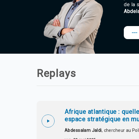
de la 
Abdela
---
Replays
Afrique atlantique : quell
espace stratégique en mu
Abdessalam Jaldi
, chercheur au Po