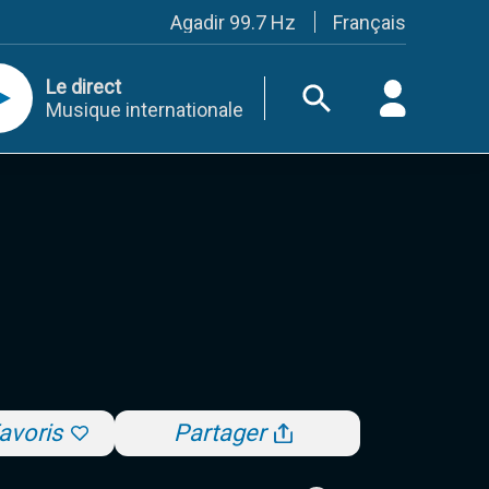
Français
Agadir 99.7 Hz
Tanger 103.3 Hz
Tétouan 87.8 Hz
Le direct
Fès 98.8 Hz
Musique internationale
Meknès 97.2 Hz
El Jadida 97.3
Settat 104,6
Chefchaouen 106.4
Essaouira 96.6
Safi 92.3
Taza 103.0
Taounate 95.6
Tiznit 103.1
SkhourRhamna 92.2
Taroudant 104.9
Guelmim 91.9
Tan-Tan 95.2
Tafraout 104.9
avoris
Partager
Casablanca 92.5 Hz
Rabat, Salé 106.9 Hz
Marrakech 90.5 Hz