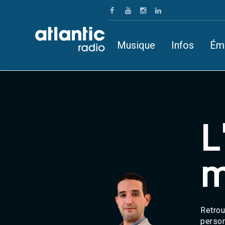
Musique
Infos
Ém
L
m
Retrou
person