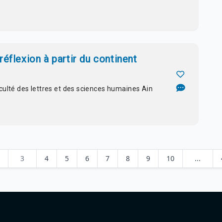
éflexion à partir du continent
aculté des lettres et des sciences humaines Ain
3
4
5
6
7
8
9
10
...