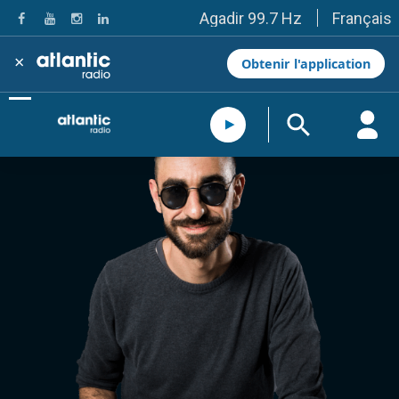
Français
Agadir 99.7 Hz
Tanger 103.3 Hz
Tétouan 87.8 Hz
×
Obtenir l'application
Fès 98.8 Hz
Meknès 97.2 Hz
El Jadida 97.3
Settat 104,6
Chefchaouen 106.4
Essaouira 96.6
Safi 92.3
Taza 103.0
Taounate 95.6
Tiznit 103.1
SkhourRhamna 92.2
Taroudant 104.9
Guelmim 91.9
Tan-Tan 95.2
Tafraout 104.9
Casablanca 92.5 Hz
Rabat, Salé 106.9 Hz
Marrakech 90.5 Hz