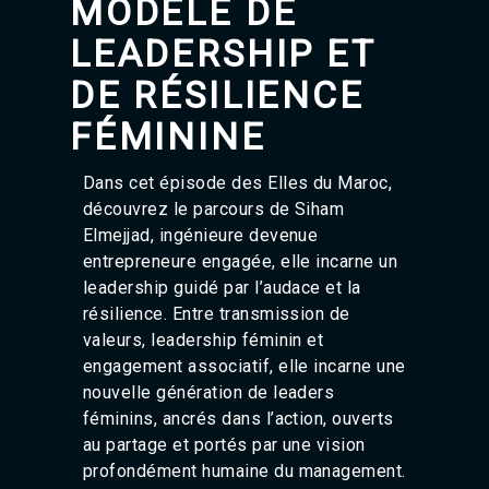
MODÈLE DE
Agadir 99.7 Hz
Tanger 103.3 Hz
LEADERSHIP ET
Tétouan 87.8 Hz
Fès 98.8 Hz
DE RÉSILIENCE
Meknès 97.2 Hz
FÉMININE
El Jadida 97.3
Settat 104,6
Chefchaouen 106.4
Dans cet épisode des Elles du Maroc,
Essaouira 96.6
découvrez le parcours de Siham
Safi 92.3
Elmejjad, ingénieure devenue
Taza 103.0
entrepreneure engagée, elle incarne un
Taounate 95.6
leadership guidé par l’audace et la
Tiznit 103.1
SkhourRhamna 92.2
résilience. Entre transmission de
Taroudant 104.9
valeurs, leadership féminin et
Guelmim 91.9
engagement associatif, elle incarne une
Tan-Tan 95.2
nouvelle génération de leaders
Tafraout 104.9
féminins, ancrés dans l’action, ouverts
au partage et portés par une vision
profondément humaine du management.