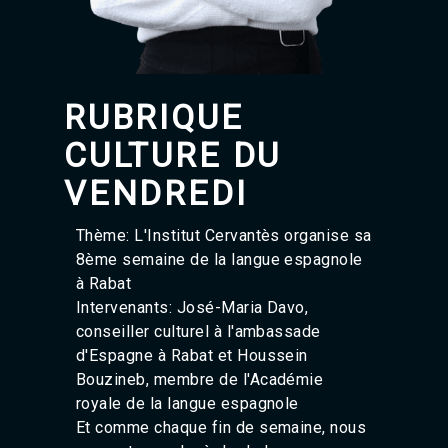
Agadir 99.7 Hz
Tanger 103.3 Hz
Tétouan 87.8 Hz
Fès 98.8 Hz
Meknès 97.2 Hz
RUBRIQUE
El Jadida 97.3
Settat 104,6
CULTURE DU
Chefchaouen 106.4
Essaouira 96.6
VENDREDI
Safi 92.3
Taza 103.0
Thème: L'Institut Cervantès organise sa
Taounate 95.6
8ème semaine de la langue espagnole
Tiznit 103.1
à Rabat
SkhourRhamna 92.2
Taroudant 104.9
Intervenants: José-Maria Davo,
Guelmim 91.9
conseiller culturel à l'ambassade
Tan-Tan 95.2
d'Espagne à Rabat et Houssein
Tafraout 104.9
Bouzineb, membre de l'Académie
royale de la langue espagnole
Et comme chaque fin de semaine, nous