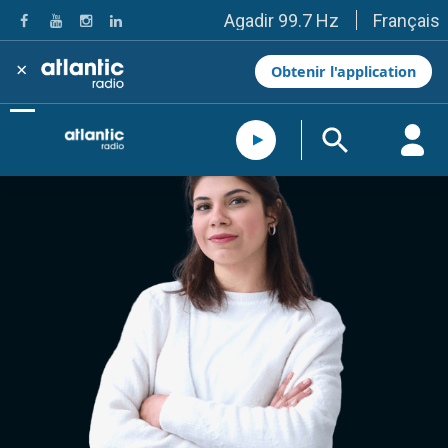
Français
Agadir 99.7 Hz
Tanger 103.3 Hz
Tétouan 87.8 Hz
×
Obtenir l'application
Fès 98.8 Hz
Meknès 97.2 Hz
El Jadida 97.3
Settat 104,6
Chefchaouen 106.4
Essaouira 96.6
Safi 92.3
Taza 103.0
Taounate 95.6
Tiznit 103.1
SkhourRhamna 92.2
Taroudant 104.9
Guelmim 91.9
Tan-Tan 95.2
Tafraout 104.9
Casablanca 92.5 Hz
Rabat, Salé 106.9 Hz
Marrakech 90.5 Hz