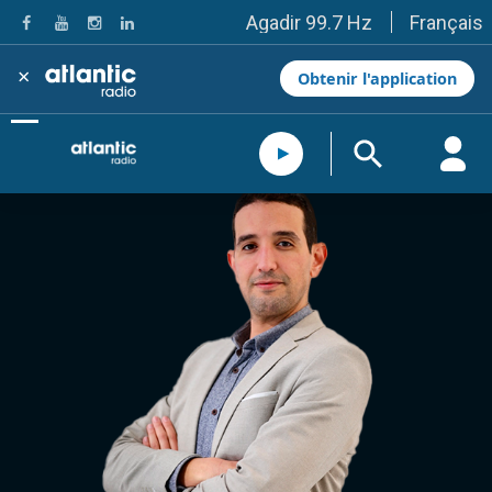
Français
Agadir 99.7 Hz
Tanger 103.3 Hz
Tétouan 87.8 Hz
×
Obtenir l'application
Fès 98.8 Hz
Meknès 97.2 Hz
El Jadida 97.3
Settat 104,6
Chefchaouen 106.4
Essaouira 96.6
Safi 92.3
Taza 103.0
Taounate 95.6
Tiznit 103.1
SkhourRhamna 92.2
Taroudant 104.9
Guelmim 91.9
Tan-Tan 95.2
Tafraout 104.9
Casablanca 92.5 Hz
Rabat, Salé 106.9 Hz
Marrakech 90.5 Hz