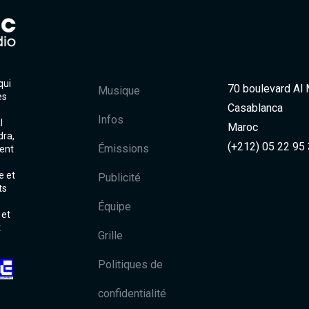
qui
70 boulevard Al
Musique
es
Casablanca
Infos
l
Maroc
dra,
(+212) 05 22 95
Émissions
ent
e et
Publicité
ts
Équipe
 et
t
Grille
Politiques de
confidentialité