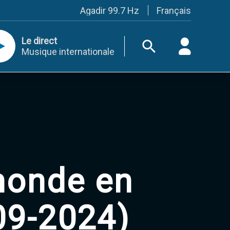
Français
Agadir 99.7 Hz
Tanger 103.3 Hz
Tétouan 87.8 Hz
Le direct
Fès 98.8 Hz
Musique internationale
Meknès 97.2 Hz
El Jadida 97.3
Settat 104,6
Chefchaouen 106.4
Essaouira 96.6
Safi 92.3
Taza 103.0
Taounate 95.6
Tiznit 103.1
SkhourRhamna 92.2
Taroudant 104.9
monde en
Guelmim 91.9
Tan-Tan 95.2
Tafraout 104.9
09-2024)
Casablanca 92.5 Hz
Rabat, Salé 106.9 Hz
Marrakech 90.5 Hz