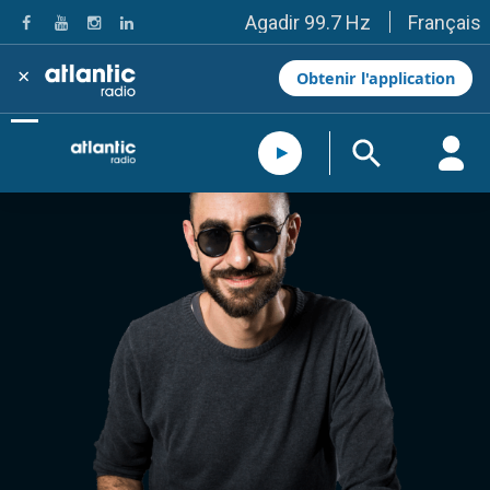
Français
Agadir 99.7 Hz
Tanger 103.3 Hz
Tétouan 87.8 Hz
×
Obtenir l'application
Fès 98.8 Hz
Meknès 97.2 Hz
El Jadida 97.3
Settat 104,6
Chefchaouen 106.4
Essaouira 96.6
Safi 92.3
Taza 103.0
Taounate 95.6
Tiznit 103.1
SkhourRhamna 92.2
Taroudant 104.9
Guelmim 91.9
Tan-Tan 95.2
Tafraout 104.9
Casablanca 92.5 Hz
Rabat, Salé 106.9 Hz
Marrakech 90.5 Hz