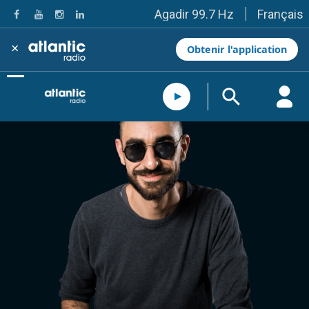
Français
Agadir 99.7 Hz
Tanger 103.3 Hz
Tétouan 87.8 Hz
×
Obtenir l'application
Fès 98.8 Hz
Meknès 97.2 Hz
El Jadida 97.3
Settat 104,6
Chefchaouen 106.4
Essaouira 96.6
Safi 92.3
Taza 103.0
Taounate 95.6
Tiznit 103.1
SkhourRhamna 92.2
Taroudant 104.9
Guelmim 91.9
Tan-Tan 95.2
Tafraout 104.9
Casablanca 92.5 Hz
Rabat, Salé 106.9 Hz
Marrakech 90.5 Hz