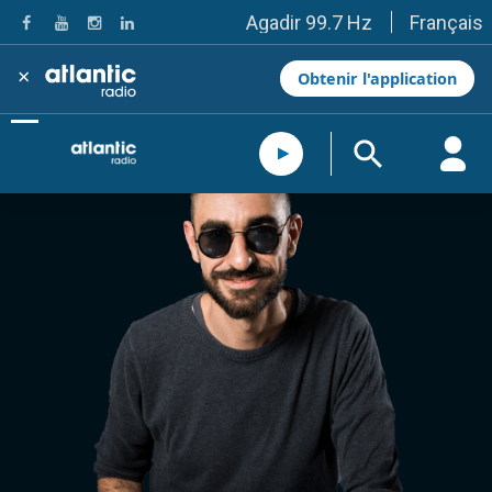
Français
Agadir 99.7 Hz
Tanger 103.3 Hz
Tétouan 87.8 Hz
×
Obtenir l'application
Fès 98.8 Hz
Meknès 97.2 Hz
El Jadida 97.3
Settat 104,6
Chefchaouen 106.4
Essaouira 96.6
Safi 92.3
Taza 103.0
Taounate 95.6
Tiznit 103.1
SkhourRhamna 92.2
Taroudant 104.9
Guelmim 91.9
Tan-Tan 95.2
Tafraout 104.9
Casablanca 92.5 Hz
Rabat, Salé 106.9 Hz
Marrakech 90.5 Hz