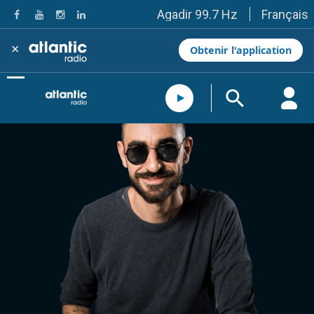
Français
Agadir 99.7 Hz
Tanger 103.3 Hz
Tétouan 87.8 Hz
×
Obtenir l'application
Fès 98.8 Hz
Meknès 97.2 Hz
El Jadida 97.3
Settat 104,6
Chefchaouen 106.4
Essaouira 96.6
Safi 92.3
Taza 103.0
Taounate 95.6
Tiznit 103.1
SkhourRhamna 92.2
Taroudant 104.9
Guelmim 91.9
Tan-Tan 95.2
Tafraout 104.9
Casablanca 92.5 Hz
Rabat, Salé 106.9 Hz
Marrakech 90.5 Hz