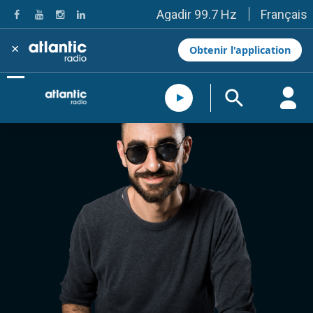
Français
Agadir 99.7 Hz
Tanger 103.3 Hz
Tétouan 87.8 Hz
×
Obtenir l'application
Fès 98.8 Hz
Meknès 97.2 Hz
El Jadida 97.3
Settat 104,6
Chefchaouen 106.4
Essaouira 96.6
Safi 92.3
Taza 103.0
Taounate 95.6
Tiznit 103.1
SkhourRhamna 92.2
Taroudant 104.9
Guelmim 91.9
Tan-Tan 95.2
Tafraout 104.9
Casablanca 92.5 Hz
Rabat, Salé 106.9 Hz
Marrakech 90.5 Hz