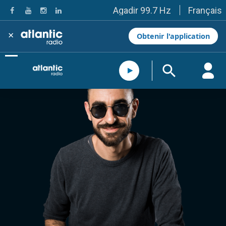
Français
Agadir 99.7 Hz
Tanger 103.3 Hz
Tétouan 87.8 Hz
×
Obtenir l'application
Fès 98.8 Hz
Meknès 97.2 Hz
El Jadida 97.3
Settat 104,6
Chefchaouen 106.4
Essaouira 96.6
Safi 92.3
Taza 103.0
Taounate 95.6
Tiznit 103.1
SkhourRhamna 92.2
Taroudant 104.9
Guelmim 91.9
Tan-Tan 95.2
Tafraout 104.9
Casablanca 92.5 Hz
Rabat, Salé 106.9 Hz
Marrakech 90.5 Hz