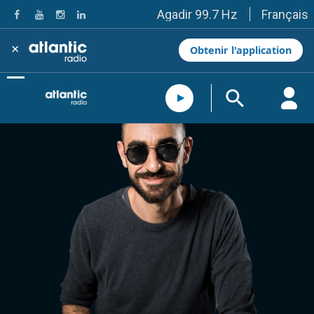
Français
Agadir 99.7 Hz
Tanger 103.3 Hz
Tétouan 87.8 Hz
×
Obtenir l'application
Fès 98.8 Hz
Meknès 97.2 Hz
El Jadida 97.3
Settat 104,6
Chefchaouen 106.4
Essaouira 96.6
Safi 92.3
Taza 103.0
Taounate 95.6
Tiznit 103.1
SkhourRhamna 92.2
Taroudant 104.9
Guelmim 91.9
Tan-Tan 95.2
Tafraout 104.9
Casablanca 92.5 Hz
Rabat, Salé 106.9 Hz
Marrakech 90.5 Hz