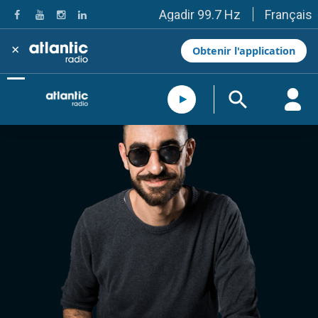
Français
Agadir 99.7 Hz
Tanger 103.3 Hz
Tétouan 87.8 Hz
×
Obtenir l'application
Fès 98.8 Hz
Meknès 97.2 Hz
El Jadida 97.3
Settat 104,6
Chefchaouen 106.4
Essaouira 96.6
Safi 92.3
Taza 103.0
Taounate 95.6
Tiznit 103.1
SkhourRhamna 92.2
Taroudant 104.9
Guelmim 91.9
Tan-Tan 95.2
Tafraout 104.9
Casablanca 92.5 Hz
Rabat, Salé 106.9 Hz
Marrakech 90.5 Hz