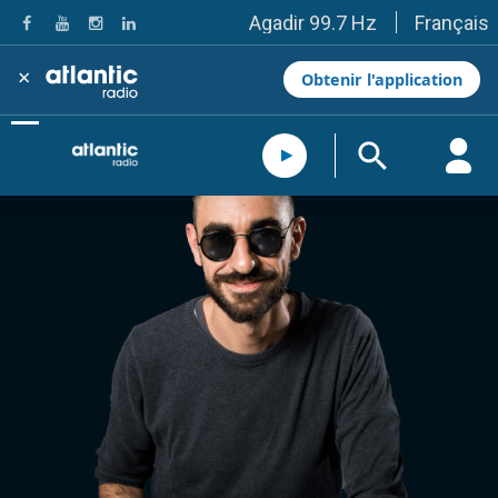
Français
Agadir 99.7 Hz
Tanger 103.3 Hz
Tétouan 87.8 Hz
×
Obtenir l'application
Fès 98.8 Hz
Meknès 97.2 Hz
El Jadida 97.3
Settat 104,6
Chefchaouen 106.4
Essaouira 96.6
Safi 92.3
Taza 103.0
Taounate 95.6
Tiznit 103.1
SkhourRhamna 92.2
Taroudant 104.9
Guelmim 91.9
Tan-Tan 95.2
Tafraout 104.9
Casablanca 92.5 Hz
Rabat, Salé 106.9 Hz
Marrakech 90.5 Hz