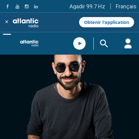
Français
Agadir 99.7 Hz
Tanger 103.3 Hz
Tétouan 87.8 Hz
×
Obtenir l'application
Fès 98.8 Hz
Meknès 97.2 Hz
El Jadida 97.3
Settat 104,6
Chefchaouen 106.4
Essaouira 96.6
Safi 92.3
Taza 103.0
Taounate 95.6
Tiznit 103.1
SkhourRhamna 92.2
Taroudant 104.9
Guelmim 91.9
Tan-Tan 95.2
Tafraout 104.9
Casablanca 92.5 Hz
Rabat, Salé 106.9 Hz
Marrakech 90.5 Hz