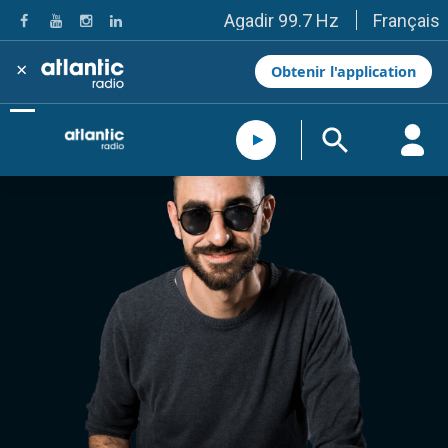
Français
Agadir 99.7 Hz
Tanger 103.3 Hz
Tétouan 87.8 Hz
×
Obtenir l'application
Fès 98.8 Hz
Meknès 97.2 Hz
El Jadida 97.3
Settat 104,6
Chefchaouen 106.4
Essaouira 96.6
Safi 92.3
Taza 103.0
Taounate 95.6
Tiznit 103.1
SkhourRhamna 92.2
Taroudant 104.9
Guelmim 91.9
Tan-Tan 95.2
Tafraout 104.9
Casablanca 92.5 Hz
Rabat, Salé 106.9 Hz
Marrakech 90.5 Hz