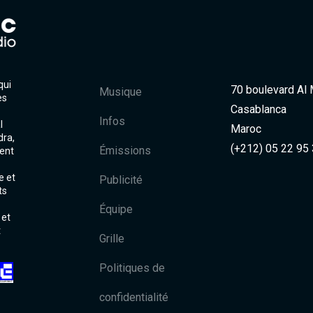
qui
70 boulevard Al
Musique
es
Casablanca
Infos
l
Maroc
dra,
(+212) 05 22 95
Émissions
ent
e et
Publicité
ts
Équipe
 et
t
Grille
Politiques de
confidentialité