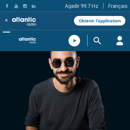
Français
Agadir 99.7 Hz
Tanger 103.3 Hz
Tétouan 87.8 Hz
×
Obtenir l'application
Fès 98.8 Hz
Meknès 97.2 Hz
El Jadida 97.3
Settat 104,6
Chefchaouen 106.4
Essaouira 96.6
Safi 92.3
Taza 103.0
Taounate 95.6
Tiznit 103.1
SkhourRhamna 92.2
Taroudant 104.9
Guelmim 91.9
Tan-Tan 95.2
Tafraout 104.9
Casablanca 92.5 Hz
Rabat, Salé 106.9 Hz
Marrakech 90.5 Hz