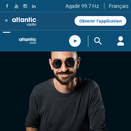
Français
Agadir 99.7 Hz
Tanger 103.3 Hz
Tétouan 87.8 Hz
×
Obtenir l'application
Fès 98.8 Hz
Meknès 97.2 Hz
El Jadida 97.3
Settat 104,6
Chefchaouen 106.4
Essaouira 96.6
Safi 92.3
Taza 103.0
Taounate 95.6
Tiznit 103.1
SkhourRhamna 92.2
Taroudant 104.9
Guelmim 91.9
Tan-Tan 95.2
Tafraout 104.9
Casablanca 92.5 Hz
Rabat, Salé 106.9 Hz
Marrakech 90.5 Hz