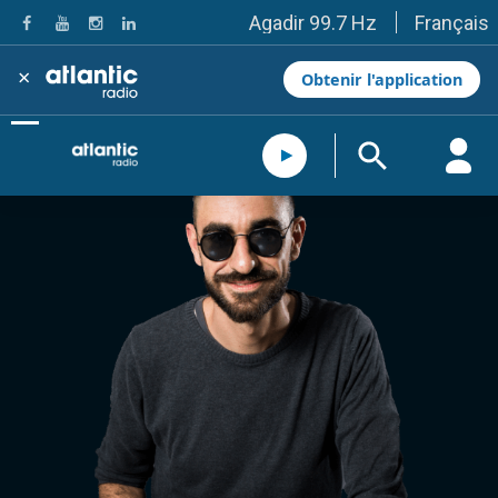
Français
Agadir 99.7 Hz
Tanger 103.3 Hz
Tétouan 87.8 Hz
×
Obtenir l'application
Fès 98.8 Hz
Meknès 97.2 Hz
El Jadida 97.3
Settat 104,6
Chefchaouen 106.4
Essaouira 96.6
Safi 92.3
Taza 103.0
Taounate 95.6
Tiznit 103.1
SkhourRhamna 92.2
Taroudant 104.9
Guelmim 91.9
Tan-Tan 95.2
Tafraout 104.9
Casablanca 92.5 Hz
Rabat, Salé 106.9 Hz
Marrakech 90.5 Hz