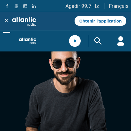
Français
Agadir 99.7 Hz
Tanger 103.3 Hz
Tétouan 87.8 Hz
×
Obtenir l'application
Fès 98.8 Hz
Meknès 97.2 Hz
El Jadida 97.3
Settat 104,6
Chefchaouen 106.4
Essaouira 96.6
Safi 92.3
Taza 103.0
Taounate 95.6
Tiznit 103.1
SkhourRhamna 92.2
Taroudant 104.9
Guelmim 91.9
Tan-Tan 95.2
Tafraout 104.9
Casablanca 92.5 Hz
Rabat, Salé 106.9 Hz
Marrakech 90.5 Hz