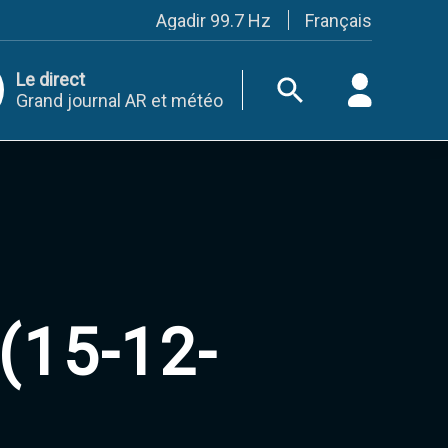
Français
Agadir 99.7 Hz
Tanger 103.3 Hz
Tétouan 87.8 Hz
Le direct
Fès 98.8 Hz
Grand journal AR et météo
Meknès 97.2 Hz
El Jadida 97.3
Settat 104,6
Chefchaouen 106.4
Essaouira 96.6
Safi 92.3
Taza 103.0
Taounate 95.6
Tiznit 103.1
SkhourRhamna 92.2
Taroudant 104.9
(15-12-
Guelmim 91.9
Tan-Tan 95.2
Tafraout 104.9
Casablanca 92.5 Hz
Rabat, Salé 106.9 Hz
Marrakech 90.5 Hz