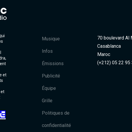
qui
70 boulevard Al
Musique
es
Casablanca
Infos
l
Maroc
dra,
(+212) 05 22 95
Émissions
ent
e et
Publicité
ts
Équipe
 et
t
Grille
Politiques de
confidentialité