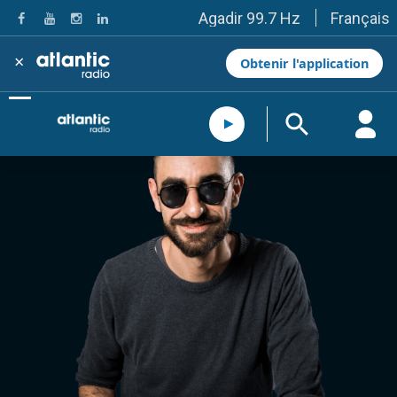
Français
Agadir 99.7 Hz
Tanger 103.3 Hz
Tétouan 87.8 Hz
×
Obtenir l'application
Fès 98.8 Hz
Meknès 97.2 Hz
El Jadida 97.3
Settat 104,6
Chefchaouen 106.4
Essaouira 96.6
Safi 92.3
Taza 103.0
Taounate 95.6
Tiznit 103.1
SkhourRhamna 92.2
Taroudant 104.9
Guelmim 91.9
Tan-Tan 95.2
Tafraout 104.9
Casablanca 92.5 Hz
Rabat, Salé 106.9 Hz
Marrakech 90.5 Hz