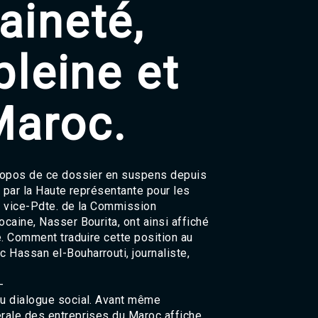
aineté,
Agadir 99.7 Hz
Tanger 103.3 Hz
Tétouan 87.8 Hz
pleine et
Fès 98.8 Hz
Meknès 97.2 Hz
El Jadida 97.3
Settat 104,6
Maroc.
Chefchaouen 106.4
Essaouira 96.6
Safi 92.3
Taza 103.0
Taounate 95.6
propos de ce dossier en suspens depuis
Tiznit 103.1
t par la Haute représentante pour les
SkhourRhamna 92.2
nt vice-Pdte. de la Commission
Taroudant 104.9
caine, Nasser Bourita, ont ainsi affiché
Guelmim 91.9
e. Comment traduire cette position au
Tan-Tan 95.2
 Hassan el-Bouharrouti, journaliste,
Tafraout 104.9
-
du dialogue social. Avant même
érale des entreprises du Maroc affiche