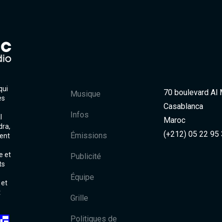
qui
70 boulevard Al
Musique
es
Casablanca
Infos
l
Maroc
dra,
(+212) 05 22 95
Émissions
ent
e et
Publicité
ts
Équipe
 et
t
Grille
Politiques de