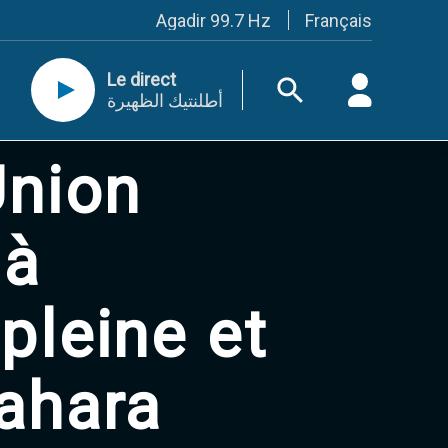
Français
Agadir 99.7 Hz
Tanger 103.3 Hz
Tétouan 87.8 Hz
Le direct
Fès 98.8 Hz
أطلنتيك الظهيرة
Meknès 97.2 Hz
El Jadida 97.3
Settat 104,6
Union
Chefchaouen 106.4
Essaouira 96.6
Safi 92.3
Taza 103.0
 à
Taounate 95.6
Tiznit 103.1
SkhourRhamna 92.2
pleine et
Taroudant 104.9
Guelmim 91.9
Tan-Tan 95.2
Tafraout 104.9
Sahara
Casablanca 92.5 Hz
Rabat, Salé 106.9 Hz
Marrakech 90.5 Hz