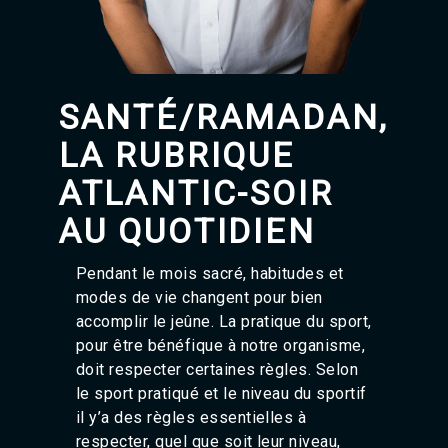
Agadir 99.7 Hz
Tanger 103.3 Hz
Tétouan 87.8 Hz
Fès 98.8 Hz
Meknès 97.2 Hz
SANTÉ/RAMADAN,
El Jadida 97.3
Settat 104,6
LA RUBRIQUE
Chefchaouen 106.4
Essaouira 96.6
ATLANTIC-SOIR
Safi 92.3
AU QUOTIDIEN
Taza 103.0
Taounate 95.6
Tiznit 103.1
Pendant le mois sacré, habitudes et
SkhourRhamna 92.2
modes de vie changent pour bien
Taroudant 104.9
accomplir le jeûne. La pratique du sport,
Guelmim 91.9
pour être bénéfique à notre organisme,
Tan-Tan 95.2
Tafraout 104.9
doit respecter certaines règles. Selon
le sport pratiqué et le niveau du sportif
il y’a des règles essentielles à
respecter, quel que soit leur niveau,