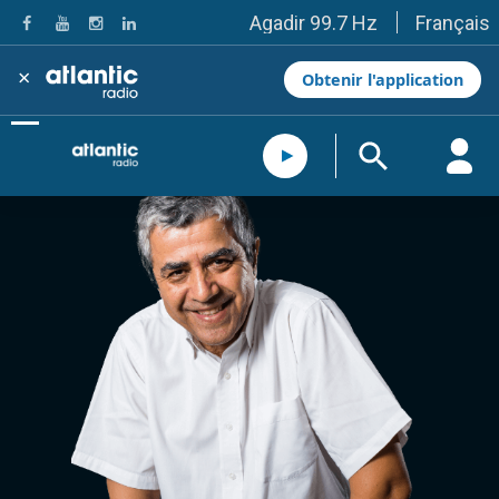
Français
Agadir 99.7 Hz
Tanger 103.3 Hz
Tétouan 87.8 Hz
×
Obtenir l'application
Fès 98.8 Hz
Meknès 97.2 Hz
El Jadida 97.3
Settat 104,6
Chefchaouen 106.4
Essaouira 96.6
Safi 92.3
Taza 103.0
Taounate 95.6
Tiznit 103.1
SkhourRhamna 92.2
Taroudant 104.9
Guelmim 91.9
Tan-Tan 95.2
Tafraout 104.9
Casablanca 92.5 Hz
Rabat, Salé 106.9 Hz
Marrakech 90.5 Hz