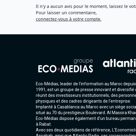
Il n'y a aucun avis pour le moment, laissez le vot
Pour laisser un commentaire,
connectez-vous à votre compte.
Eco-Médias, leader de l'information au Maroc depuis
1991, est un groupe de presse innovant et diversifié 
réunit des investisseurs institutionnels, des personn
physiques et des cadres dirigeants de l'entreprise.
Implanté à Casablanca au Maroc avec un siège socia
situé au 70 du prestigieux Boulevard. Al Massira Kha
Eco-Médias dispose également d'un bureau perman
à Rabat.
Avec ses deux quotidiens de référence, L'Economist
Assabah, ainsi que Atlantic Radio, ses correspondan