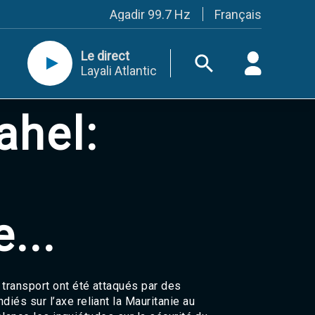
Français
Agadir 99.7 Hz
Tanger 103.3 Hz
Tétouan 87.8 Hz
Le direct
Fès 98.8 Hz
Layali Atlantic
Meknès 97.2 Hz
El Jadida 97.3
Settat 104,6
ahel:
Chefchaouen 106.4
Essaouira 96.6
Safi 92.3
Taza 103.0
Taounate 95.6
Tiznit 103.1
SkhourRhamna 92.2
...
Taroudant 104.9
Guelmim 91.9
Tan-Tan 95.2
Tafraout 104.9
Casablanca 92.5 Hz
transport ont été attaqués par des
Rabat, Salé 106.9 Hz
és sur l’axe reliant la Mauritanie au
Marrakech 90.5 Hz