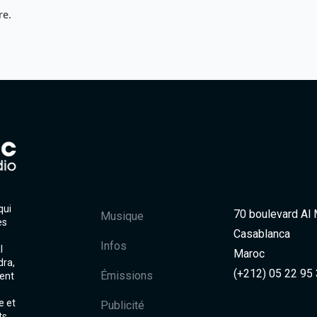
re.
qui
70 boulevard Al
Musique
es
Casablanca
Infos
l
Maroc
dra,
(+212) 05 22 95
Émissions
ent
e et
Publicité
ts