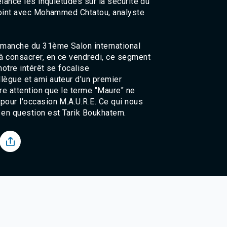
relance les inquiétudes sur la sécurité du
Agadir 99.7 Hz
e point avec Mohammed Chtatou, analyste
Tanger 103.3 Hz
Tétouan 87.8 Hz
Fès 98.8 Hz
dimanche du 31ème Salon international
Meknès 97.2 Hz
e à consacrer, en ce vendredi, ce segment
El Jadida 97.3
 notre intérêt se focalise
Settat 104,6
llègue et ami auteur d'un premier
Chefchaouen 106.4
otre attention que le terme "Maure" ne
Essaouira 96.6
 pour l'occasion M.A.U.R.E. Ce qui nous
Safi 92.3
n en question est Tarik Boukhatem.
Taza 103.0
Taounate 95.6
Tiznit 103.1
SkhourRhamna 92.2
Taroudant 104.9
Guelmim 91.9
Tan-Tan 95.2
Tafraout 104.9