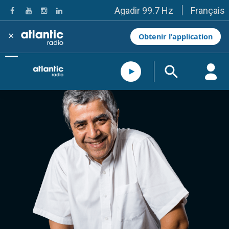
Français
Agadir 99.7 Hz
Tanger 103.3 Hz
Tétouan 87.8 Hz
×
Obtenir l'application
Fès 98.8 Hz
Meknès 97.2 Hz
El Jadida 97.3
Settat 104,6
Chefchaouen 106.4
Essaouira 96.6
Safi 92.3
Taza 103.0
Taounate 95.6
Tiznit 103.1
SkhourRhamna 92.2
Taroudant 104.9
Guelmim 91.9
Tan-Tan 95.2
Tafraout 104.9
Casablanca 92.5 Hz
Rabat, Salé 106.9 Hz
Marrakech 90.5 Hz