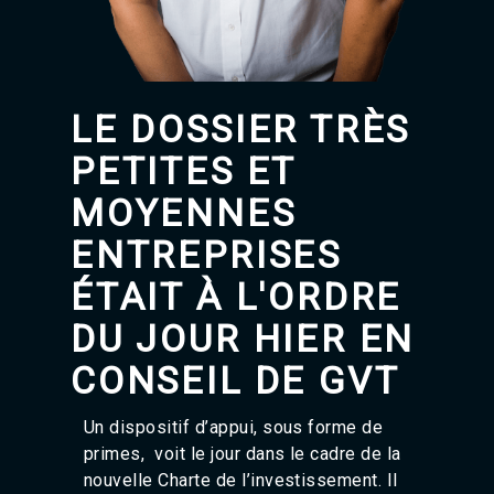
Agadir 99.7 Hz
Tanger 103.3 Hz
Tétouan 87.8 Hz
Fès 98.8 Hz
Meknès 97.2 Hz
LE DOSSIER TRÈS
El Jadida 97.3
Settat 104,6
PETITES ET
Chefchaouen 106.4
Essaouira 96.6
MOYENNES
Safi 92.3
ENTREPRISES
Taza 103.0
Taounate 95.6
ÉTAIT À L'ORDRE
Tiznit 103.1
SkhourRhamna 92.2
DU JOUR HIER EN
Taroudant 104.9
Guelmim 91.9
CONSEIL DE GVT
Tan-Tan 95.2
Tafraout 104.9
Un dispositif d’appui, sous forme de
primes, voit le jour dans le cadre de la
nouvelle Charte de l’investissement. Il