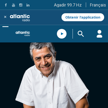
Français
Agadir 99.7 Hz
Tanger 103.3 Hz
Tétouan 87.8 Hz
×
Obtenir l'application
Fès 98.8 Hz
Meknès 97.2 Hz
El Jadida 97.3
Settat 104,6
Chefchaouen 106.4
Essaouira 96.6
Safi 92.3
Taza 103.0
Taounate 95.6
Tiznit 103.1
SkhourRhamna 92.2
Taroudant 104.9
Guelmim 91.9
Tan-Tan 95.2
Tafraout 104.9
Casablanca 92.5 Hz
Rabat, Salé 106.9 Hz
Marrakech 90.5 Hz