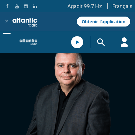
Français
Agadir 99.7 Hz
Tanger 103.3 Hz
Tétouan 87.8 Hz
×
Obtenir l'application
Fès 98.8 Hz
Meknès 97.2 Hz
El Jadida 97.3
Settat 104,6
Chefchaouen 106.4
Essaouira 96.6
Safi 92.3
Taza 103.0
Taounate 95.6
Tiznit 103.1
SkhourRhamna 92.2
Taroudant 104.9
Guelmim 91.9
Tan-Tan 95.2
Tafraout 104.9
Casablanca 92.5 Hz
Rabat, Salé 106.9 Hz
Marrakech 90.5 Hz