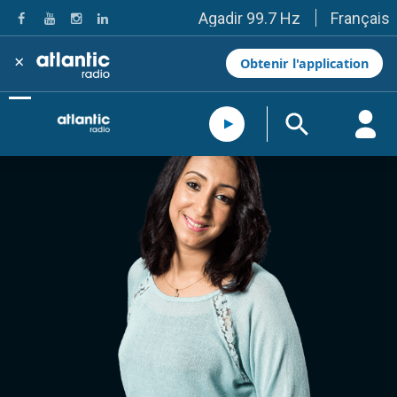
Français
Agadir 99.7 Hz
Tanger 103.3 Hz
Tétouan 87.8 Hz
×
Obtenir l'application
Fès 98.8 Hz
Meknès 97.2 Hz
El Jadida 97.3
Settat 104,6
Chefchaouen 106.4
Essaouira 96.6
Safi 92.3
Taza 103.0
Taounate 95.6
Tiznit 103.1
SkhourRhamna 92.2
Taroudant 104.9
Guelmim 91.9
Tan-Tan 95.2
Tafraout 104.9
Casablanca 92.5 Hz
Rabat, Salé 106.9 Hz
Marrakech 90.5 Hz