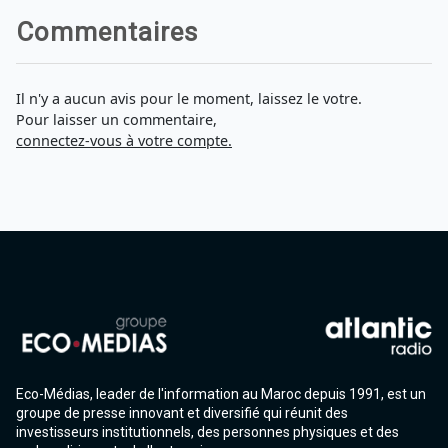
Agadir 99.7 Hz
Commentaires
Tanger 103.3 Hz
Tétouan 87.8 Hz
Fès 98.8 Hz
Meknès 97.2 Hz
Il n'y a aucun avis pour le moment, laissez le votre.
El Jadida 97.3
Pour laisser un commentaire,
Settat 104,6
connectez-vous à votre compte.
Chefchaouen 106.4
Essaouira 96.6
Safi 92.3
Taza 103.0
Taounate 95.6
Tiznit 103.1
SkhourRhamna 92.2
Taroudant 104.9
Guelmim 91.9
Tan-Tan 95.2
Tafraout 104.9
Eco-Médias, leader de l'information au Maroc depuis 1991, est un
groupe de presse innovant et diversifié qui réunit des
investisseurs institutionnels, des personnes physiques et des