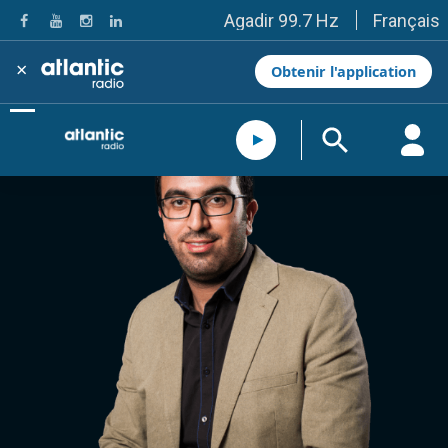
Français
Agadir 99.7 Hz
Tanger 103.3 Hz
Tétouan 87.8 Hz
×
Obtenir l'application
Fès 98.8 Hz
Meknès 97.2 Hz
El Jadida 97.3
Settat 104,6
Chefchaouen 106.4
Essaouira 96.6
Safi 92.3
Taza 103.0
Taounate 95.6
Tiznit 103.1
SkhourRhamna 92.2
Taroudant 104.9
Guelmim 91.9
Tan-Tan 95.2
Tafraout 104.9
Casablanca 92.5 Hz
Rabat, Salé 106.9 Hz
Marrakech 90.5 Hz