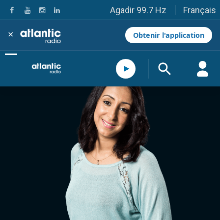
Français
Agadir 99.7 Hz
Tanger 103.3 Hz
Tétouan 87.8 Hz
×
Obtenir l'application
Fès 98.8 Hz
Meknès 97.2 Hz
El Jadida 97.3
Settat 104,6
Chefchaouen 106.4
Essaouira 96.6
Safi 92.3
Taza 103.0
Taounate 95.6
Tiznit 103.1
SkhourRhamna 92.2
Taroudant 104.9
Guelmim 91.9
Tan-Tan 95.2
Tafraout 104.9
Casablanca 92.5 Hz
Rabat, Salé 106.9 Hz
Marrakech 90.5 Hz