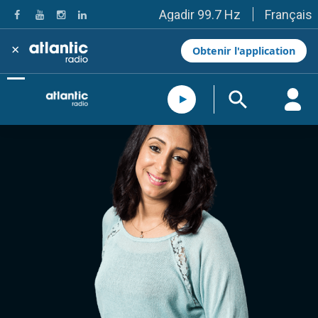
Français
Agadir 99.7 Hz
Tanger 103.3 Hz
Tétouan 87.8 Hz
×
Obtenir l'application
Fès 98.8 Hz
Meknès 97.2 Hz
El Jadida 97.3
Settat 104,6
Chefchaouen 106.4
Essaouira 96.6
Safi 92.3
Taza 103.0
Taounate 95.6
Tiznit 103.1
SkhourRhamna 92.2
Taroudant 104.9
Guelmim 91.9
Tan-Tan 95.2
Tafraout 104.9
Casablanca 92.5 Hz
Rabat, Salé 106.9 Hz
Marrakech 90.5 Hz