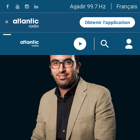
Français
Agadir 99.7 Hz
Tanger 103.3 Hz
Tétouan 87.8 Hz
×
Obtenir l'application
Fès 98.8 Hz
Meknès 97.2 Hz
El Jadida 97.3
Settat 104,6
Chefchaouen 106.4
Essaouira 96.6
Safi 92.3
Taza 103.0
Taounate 95.6
Tiznit 103.1
SkhourRhamna 92.2
Taroudant 104.9
Guelmim 91.9
Tan-Tan 95.2
Tafraout 104.9
Casablanca 92.5 Hz
Rabat, Salé 106.9 Hz
Marrakech 90.5 Hz