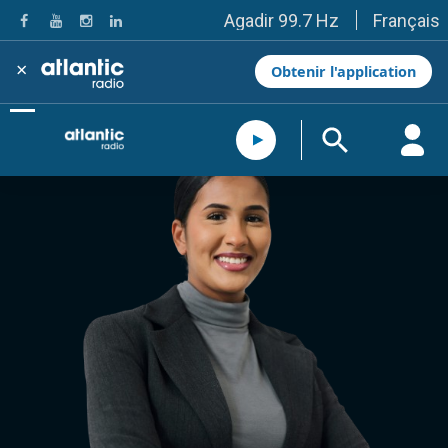
Français
Agadir 99.7 Hz
Tanger 103.3 Hz
Tétouan 87.8 Hz
×
Obtenir l'application
Fès 98.8 Hz
Meknès 97.2 Hz
El Jadida 97.3
Settat 104,6
Chefchaouen 106.4
Essaouira 96.6
Safi 92.3
Taza 103.0
Taounate 95.6
Tiznit 103.1
SkhourRhamna 92.2
Taroudant 104.9
Guelmim 91.9
Tan-Tan 95.2
Tafraout 104.9
Casablanca 92.5 Hz
Rabat, Salé 106.9 Hz
Marrakech 90.5 Hz