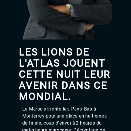
Agadir 99.7 Hz
Tanger 103.3 Hz
Tétouan 87.8 Hz
Fès 98.8 Hz
Meknès 97.2 Hz
El Jadida 97.3
Settat 104,6
Chefchaouen 106.4
LES LIONS DE
Essaouira 96.6
Safi 92.3
L'ATLAS JOUENT
Taza 103.0
Taounate 95.6
CETTE NUIT LEUR
Tiznit 103.1
AVENIR DANS CE
SkhourRhamna 92.2
Taroudant 104.9
MONDIAL.
Guelmim 91.9
Tan-Tan 95.2
Tafraout 104.9
Le Maroc affronte les Pays-Bas à
Monterrey pour une place en huitièmes
de finale, coup d'envoi à 2 heures du
matin heure marocaine. Décryptage de