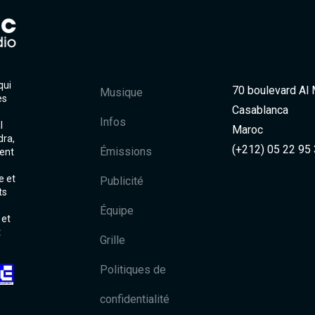
qui
70 boulevard Al
Musique
es
Casablanca
Infos
l
Maroc
dra,
(+212) 05 22 95
Émissions
ent
e et
Publicité
ts
Équipe
 et
t
Grille
Politiques de
confidentialité