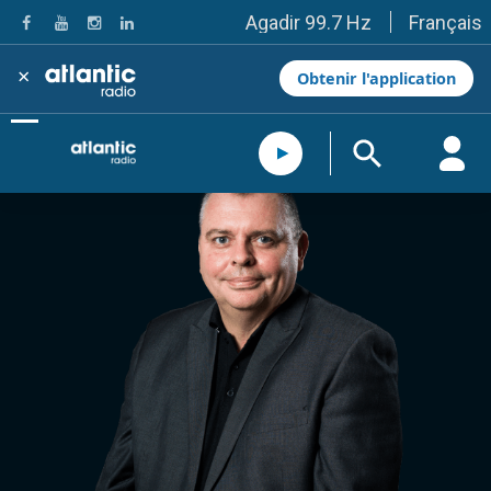
Français
Agadir 99.7 Hz
Tanger 103.3 Hz
Tétouan 87.8 Hz
×
Obtenir l'application
Fès 98.8 Hz
Meknès 97.2 Hz
El Jadida 97.3
Settat 104,6
Chefchaouen 106.4
Essaouira 96.6
Safi 92.3
Taza 103.0
Taounate 95.6
Tiznit 103.1
SkhourRhamna 92.2
Taroudant 104.9
Guelmim 91.9
Tan-Tan 95.2
Tafraout 104.9
Casablanca 92.5 Hz
Rabat, Salé 106.9 Hz
Marrakech 90.5 Hz