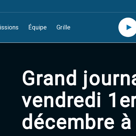
issions
Équipe
Grille
Grand journ
vendredi 1e
décembre à