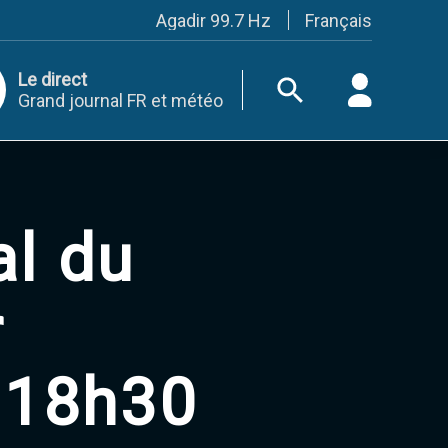
Français
Agadir 99.7 Hz
Tanger 103.3 Hz
Tétouan 87.8 Hz
Le direct
Fès 98.8 Hz
Grand journal FR et météo
Meknès 97.2 Hz
El Jadida 97.3
Settat 104,6
Chefchaouen 106.4
Essaouira 96.6
Safi 92.3
Taza 103.0
al du
Taounate 95.6
Tiznit 103.1
SkhourRhamna 92.2
r
Taroudant 104.9
Guelmim 91.9
Tan-Tan 95.2
 18h30
Tafraout 104.9
Casablanca 92.5 Hz
Rabat, Salé 106.9 Hz
Marrakech 90.5 Hz