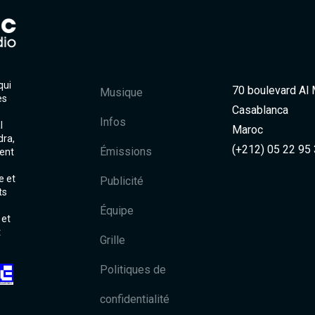
qui
70 boulevard Al
Musique
es
Casablanca
Infos
l
Maroc
dra,
(+212) 05 22 95
Émissions
ent
e et
Publicité
ts
Équipe
 et
t
Grille
Politiques de
confidentialité