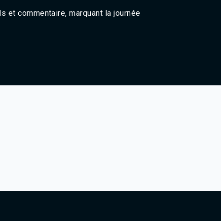
Agadir 99.7 Hz
ails et commentaire, marquant la journée
Tanger 103.3 Hz
Tétouan 87.8 Hz
Fès 98.8 Hz
Meknès 97.2 Hz
El Jadida 97.3
Settat 104,6
Chefchaouen 106.4
Essaouira 96.6
Safi 92.3
Taza 103.0
Taounate 95.6
Tiznit 103.1
SkhourRhamna 92.2
Taroudant 104.9
Guelmim 91.9
Tan-Tan 95.2
Tafraout 104.9