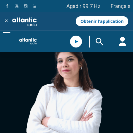
Français
Agadir 99.7 Hz
Tanger 103.3 Hz
Tétouan 87.8 Hz
×
Obtenir l'application
Fès 98.8 Hz
Meknès 97.2 Hz
El Jadida 97.3
Settat 104,6
Chefchaouen 106.4
Essaouira 96.6
Safi 92.3
Taza 103.0
Taounate 95.6
Tiznit 103.1
SkhourRhamna 92.2
Taroudant 104.9
Guelmim 91.9
Tan-Tan 95.2
Tafraout 104.9
Casablanca 92.5 Hz
Rabat, Salé 106.9 Hz
Marrakech 90.5 Hz