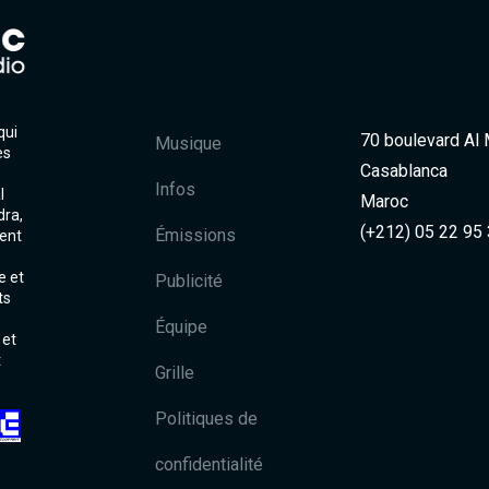
qui
70 boulevard Al
Musique
es
Casablanca
Infos
l
Maroc
dra,
(+212) 05 22 95
Émissions
ent
e et
Publicité
ts
Équipe
 et
t
Grille
Politiques de
confidentialité