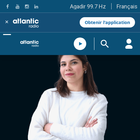
Français
Agadir 99.7 Hz
Tanger 103.3 Hz
Tétouan 87.8 Hz
×
Obtenir l'application
Fès 98.8 Hz
Meknès 97.2 Hz
El Jadida 97.3
Settat 104,6
Chefchaouen 106.4
Essaouira 96.6
Safi 92.3
Taza 103.0
Taounate 95.6
Tiznit 103.1
SkhourRhamna 92.2
Taroudant 104.9
Guelmim 91.9
Tan-Tan 95.2
Tafraout 104.9
Casablanca 92.5 Hz
Rabat, Salé 106.9 Hz
Marrakech 90.5 Hz