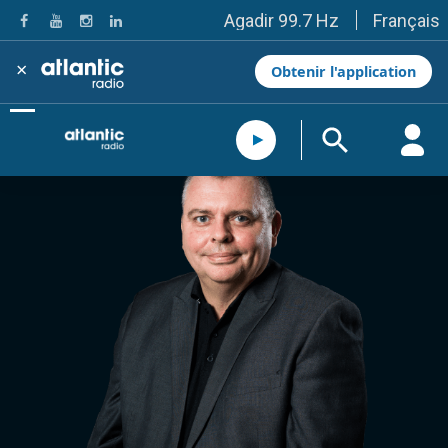
Français
Agadir 99.7 Hz
Tanger 103.3 Hz
Tétouan 87.8 Hz
×
Obtenir l'application
Fès 98.8 Hz
Meknès 97.2 Hz
El Jadida 97.3
Settat 104,6
Chefchaouen 106.4
Essaouira 96.6
Safi 92.3
Taza 103.0
Taounate 95.6
Tiznit 103.1
SkhourRhamna 92.2
Taroudant 104.9
Guelmim 91.9
Tan-Tan 95.2
Tafraout 104.9
Casablanca 92.5 Hz
Rabat, Salé 106.9 Hz
Marrakech 90.5 Hz