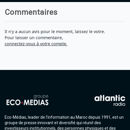
Agadir 99.7 Hz
Tanger 103.3 Hz
Commentaires
Tétouan 87.8 Hz
Fès 98.8 Hz
Meknès 97.2 Hz
Il n'y a aucun avis pour le moment, laissez le votre.
El Jadida 97.3
Pour laisser un commentaire,
Settat 104,6
connectez-vous à votre compte.
Chefchaouen 106.4
Essaouira 96.6
Safi 92.3
Taza 103.0
Taounate 95.6
Tiznit 103.1
SkhourRhamna 92.2
Taroudant 104.9
Guelmim 91.9
Tan-Tan 95.2
Tafraout 104.9
Eco-Médias, leader de l'information au Maroc depuis 1991, est un
groupe de presse innovant et diversifié qui réunit des
investisseurs institutionnels, des personnes physiques et des