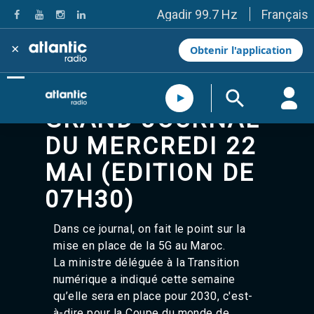
Français
Agadir 99.7 Hz
Tanger 103.3 Hz
Tétouan 87.8 Hz
×
Obtenir l'application
Fès 98.8 Hz
Meknès 97.2 Hz
El Jadida 97.3
Settat 104,6
GRAND JOURNAL
Chefchaouen 106.4
Essaouira 96.6
DU MERCREDI 22
Safi 92.3
Taza 103.0
MAI (EDITION DE
Taounate 95.6
Tiznit 103.1
07H30)
SkhourRhamna 92.2
Taroudant 104.9
Dans ce journal, on fait le point sur la
Guelmim 91.9
mise en place de la 5G au Maroc.
Tan-Tan 95.2
La ministre déléguée à la Transition
Tafraout 104.9
Casablanca 92.5 Hz
numérique a indiqué cette semaine
Rabat, Salé 106.9 Hz
qu’elle sera en place pour 2030, c'est-
Marrakech 90.5 Hz
à-dire pour la Coupe du monde de