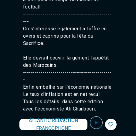
Agadir 99.7 Hz
football.
Tanger 103.3 Hz
------------------------------
---------------
Tétouan 87.8 Hz
---
Fès 98.8 Hz
On s’intéresse également à l’offre en
Meknès 97.2 Hz
El Jadida 97.3
ovins et caprins pour la fête du
Settat 104,6
Sacrifice.
Chefchaouen 106.4
Essaouira 96.6
Elle devrait couvrir largement l’appétit
Safi 92.3
des Marocains.
Taza 103.0
------------------------------
---------------
Taounate 95.6
-
Tiznit 103.1
SkhourRhamna 92.2
Enfin embellie sur l’économie nationale.
Taroudant 104.9
Le taux d’inflation est en net recul.
Guelmim 91.9
Tous les détails dans cette édition
Tan-Tan 95.2
avec l’économiste Ali Ghanbouri.
Tafraout 104.9
ATLANTIC RÉDACTION
FRANCOPHONE