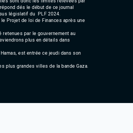
lles sont donc les limites relevées par
Agadir 99.7 Hz
y répond dés le début de ce journal
Tanger 103.3 Hz
sus législatif du PLF 2024.
Tétouan 87.8 Hz
le Projet de loi de Finances après une
Fès 98.8 Hz
Meknès 97.2 Hz
é retenues par le gouvernement au
El Jadida 97.3
eviendrons plus en détails dans
Settat 104,6
Chefchaouen 106.4
 le Hamas, est entrée ce jeudi dans son
Essaouira 96.6
Safi 92.3
es plus grandes villes de la bande Gaza.
Taza 103.0
Taounate 95.6
Tiznit 103.1
SkhourRhamna 92.2
Taroudant 104.9
Guelmim 91.9
Tan-Tan 95.2
Tafraout 104.9