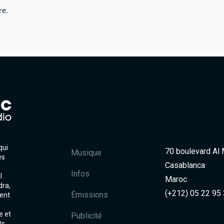
re.
qui
70 boulevard Al
Musique
es
Casablanca
Infos
l
Maroc
dra,
(+212) 05 22 95
Émissions
ent
e et
Publicité
ts