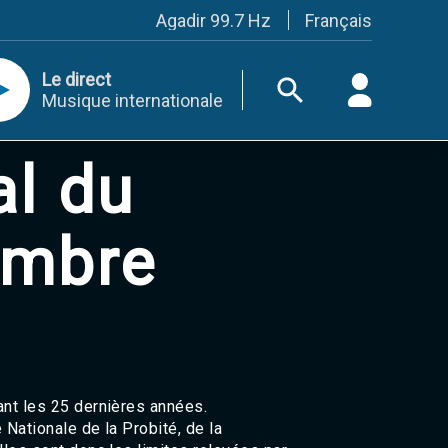
Français
Agadir 99.7 Hz
Tanger 103.3 Hz
Tétouan 87.8 Hz
Le direct
Fès 98.8 Hz
Musique internationale
Meknès 97.2 Hz
El Jadida 97.3
Settat 104,6
al du
Chefchaouen 106.4
Essaouira 96.6
Safi 92.3
Taza 103.0
embre
Taounate 95.6
Tiznit 103.1
SkhourRhamna 92.2
Taroudant 104.9
Guelmim 91.9
Tan-Tan 95.2
Tafraout 104.9
Casablanca 92.5 Hz
rant les 25 dernières années.
Rabat, Salé 106.9 Hz
 Nationale de la Probité, de la
Marrakech 90.5 Hz