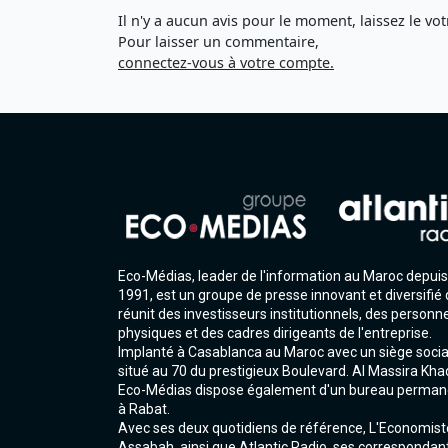
Il n'y a aucun avis pour le moment, laissez le vot
Pour laisser un commentaire,
connectez-vous à votre compte.
Eco-Médias, leader de l'information au Maroc depuis
1991, est un groupe de presse innovant et diversifié 
réunit des investisseurs institutionnels, des personn
physiques et des cadres dirigeants de l'entreprise.
Implanté à Casablanca au Maroc avec un siège socia
situé au 70 du prestigieux Boulevard. Al Massira Kha
Eco-Médias dispose également d'un bureau perman
à Rabat.
Avec ses deux quotidiens de référence, L'Economist
Assabah, ainsi que Atlantic Radio, ses correspondan